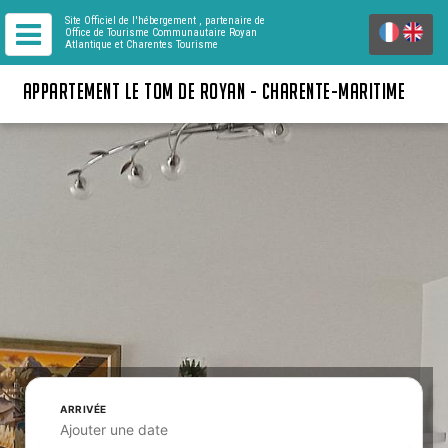
Site Officiel de l'hébergement
, partenaire de
Office de Tourisme Communautaire Royan
Atlantique
et Charentes Tourisme
APPARTEMENT LE TOM DE ROYAN - CHARENTE-MARITIME
ARRIVÉE
Ajouter une date