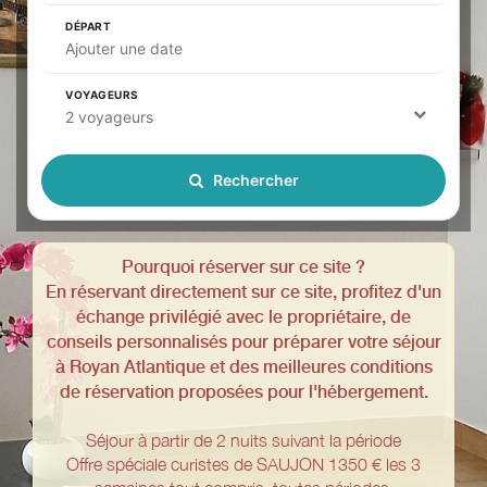
DÉPART
Ajouter une date
VOYAGEURS
2 voyageurs
Rechercher
Pourquoi réserver sur ce site ?
En réservant directement sur ce site, profitez d'un
échange privilégié avec le propriétaire, de
conseils personnalisés pour préparer votre séjour
à Royan Atlantique et des meilleures conditions
de réservation proposées pour l'hébergement.
Séjour à partir de 2 nuits suivant la période
Offre spéciale curistes de SAUJON 1350 € les 3