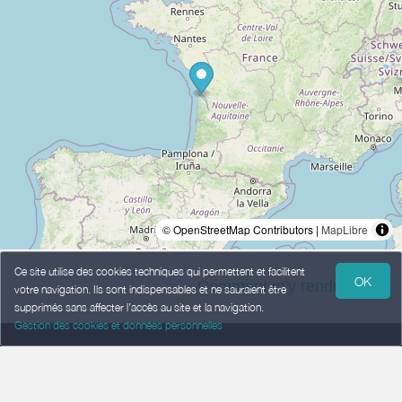
© OpenStreetMap Contributors |
MapLibre
Ce site utilise des cookies techniques qui permettent et facilitent
OK
Comment m'y rendre ? >
votre navigation. Ils sont indispensables et ne sauraient être
supprimés sans affecter l’accès au site et la navigation.
Gestion des cookies et données personnelles
Mentions légales
Données Personnelles
Conditions Générales de Vente